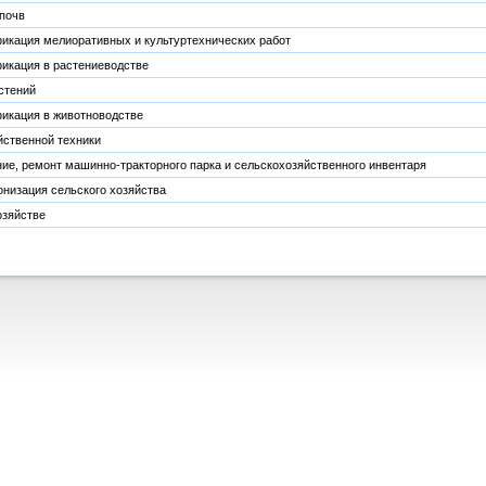
почв
икация мелиоративных и культуртехнических работ
икация в растениеводстве
стений
икация в животноводстве
ственной техники
е, ремонт машинно-тракторного парка и сельскохозяйственного инвентаря
низация сельского хозяйства
озяйстве