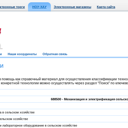
ктронные торги
НОУ-ХАУ
Электронные магазины
Карта сайта
м
Наши координаты
Обратная связь
ТИ
 помощь как справочный материал для осуществления классификации техноло
онкретной технологии можно осуществлять через раздел "Поиск" по ключевом
688500 - Механизация и электрификация сельско
 в сельском хозяйстве
ельском хозяйстве
 лабораторное оборудование в сельском хозяйстве