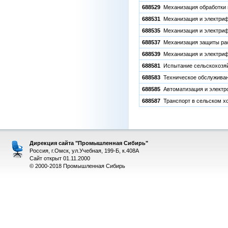
688529
Механизация обработки 
688531
Механизация и электриф
688535
Механизация и электриф
688537
Механизация защиты ра
688539
Механизация и электриф
688581
Испытание сельскохозяй
688583
Техническое обслуживани
688585
Автоматизация и электро
688587
Транспорт в сельском х
Дирекция сайта "Промышленная Сибирь"
Россия, г.Омск, ул.Учебная, 199-Б, к.408А
Сайт открыт 01.11.2000
© 2000-2018 Промышленная Сибирь