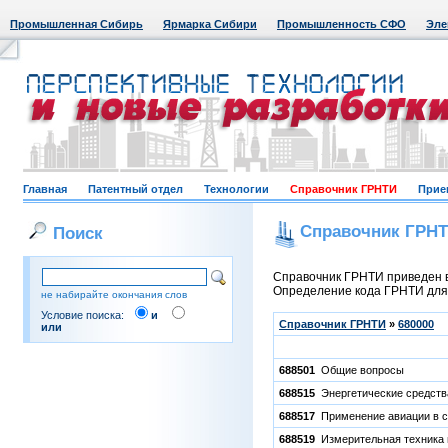
Промышленная Сибирь
Ярмарка Сибири
Промышленность СФО
Эле
Главная
Патентный отдел
Технологии
Справочник ГРНТИ
Прие
Справочник ГРН
Поиск
Справочник ГРНТИ приведен в
Определение кода ГРНТИ для к
не набирайте окончания слов
Условие поиска:
и
Справочник ГРНТИ
»
680000
или
688501
Общие вопросы
688515
Энергетические средства
688517
Применение авиации в с
688519
Измерительная техника и