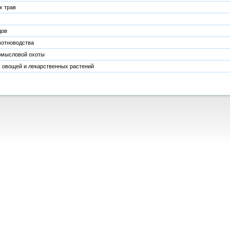
х трав
дов
вотноводства
омысловой охоты
 овощей и лекарственных растений