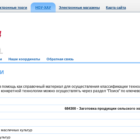
ктронные торги
НОУ-ХАУ
Электронные магазины
Карта сайта
м
Наши координаты
Обратная связь
ТИ
 помощь как справочный материал для осуществления классификации техноло
онкретной технологии можно осуществлять через раздел "Поиск" по ключевом
684300 - Заготовка продукции сельского х
 масличных культур
ультур