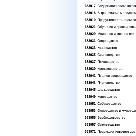
683917
Содержание сельскохоз
683918
Выращивание молодняка
683919
Продуктивность сельско
683921
Обучение и дрессировка
683929
Молочное и мясное скот
683931
Овцеводство
683933
Козоводство
683935
Свиноводство
683937
Птицеводство
683939
Кролиководство
683941
Пушное звероводство
683943
Пчеловодство
683945
Шелководство
683949
Коневодство
683951
Собаководство
683953
Ословодство и муловод
683955
Верблюдоводство
683957
Оленеводство
683971
Продукция животноводств