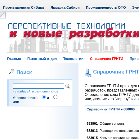
Промышленная Сибирь
Ярмарка Сибири
Промышленность СФО
Эле
Главная
Патентный отдел
Технологии
Справочник ГРНТИ
Прие
Справочник ГРН
Поиск
Справочник ГРНТИ приведен в
разработок, представленных н
не набирайте окончания слов
Определение кода ГРНТИ для 
Условие поиска:
и
или, двигаясь по "дереву" кла
или
Справочник ГРНТИ
»
680000
683901
Общие вопросы
683913
Разведение сельскохозя
683915
Корма и кормление сель