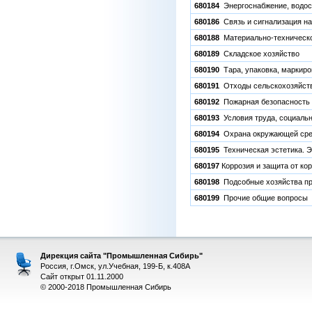
680184
Энергоснабжение, водос
680186
Связь и сигнализация на
680188
Материально-техническ
680189
Складское хозяйство
680190
Тара, упаковка, маркиро
680191
Отходы сельскохозяйстве
680192
Пожарная безопасность
680193
Условия труда, социальн
680194
Охрана окружающей сред
680195
Техническая эстетика. 
680197
Коррозия и защита от кор
680198
Подсобные хозяйства пр
680199
Прочие общие вопросы
Дирекция сайта "Промышленная Сибирь"
Россия, г.Омск, ул.Учебная, 199-Б, к.408А
Сайт открыт 01.11.2000
© 2000-2018 Промышленная Сибирь