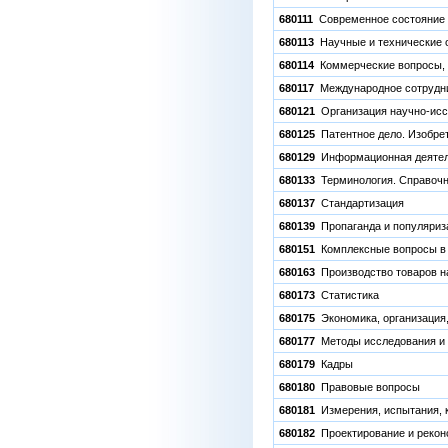
680111
Современное состояние 
680113
Научные и технические о
680114
Коммерческие вопросы, м
680117
Международное сотрудн
680121
Организация научно-иссл
680125
Патентное дело. Изобрет
680129
Информационная деятел
680133
Терминология. Справочна
680137
Стандартизация
680139
Пропаганда и популяриза
680151
Комплексные вопросы в 
680163
Производство товаров н
680173
Статистика
680175
Экономика, организация,
680177
Методы исследования и 
680179
Кадры
680180
Правовые вопросы
680181
Измерения, испытания, к
680182
Проектирование и рекон