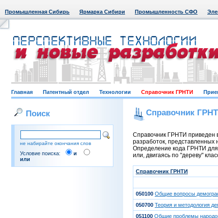
Промышленная Сибирь
Ярмарка Сибири
Промышленность СФО
Эле
Главная
Патентный отдел
Технологии
Справочник ГРНТИ
Прие
Справочник ГРН
Поиск
Справочник ГРНТИ приведен в
разработок, представленных н
не набирайте окончания слов
Определение кода ГРНТИ для 
Условие поиска:
и
или, двигаясь по "дереву" кла
или
Справочник ГРНТИ
050100
Общие вопросы демогр
050700
Теория и методология д
051100
Общие проблемы народо