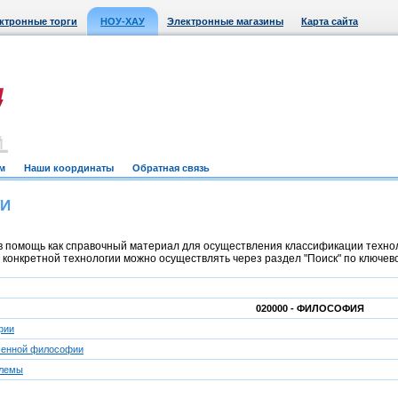
ктронные торги
НОУ-ХАУ
Электронные магазины
Карта сайта
м
Наши координаты
Обратная связь
ТИ
 помощь как справочный материал для осуществления классификации техноло
онкретной технологии можно осуществлять через раздел "Поиск" по ключевом
020000 - ФИЛОСОФИЯ
фии
менной философии
лемы