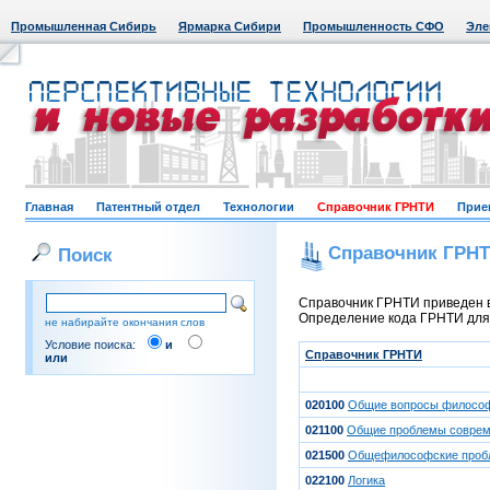
Промышленная Сибирь
Ярмарка Сибири
Промышленность СФО
Эле
Главная
Патентный отдел
Технологии
Справочник ГРНТИ
Прие
Справочник ГРН
Поиск
Справочник ГРНТИ приведен в
Определение кода ГРНТИ для к
не набирайте окончания слов
Условие поиска:
и
Справочник ГРНТИ
или
020100
Общие вопросы филосо
021100
Общие проблемы совре
021500
Общефилософские проб
022100
Логика