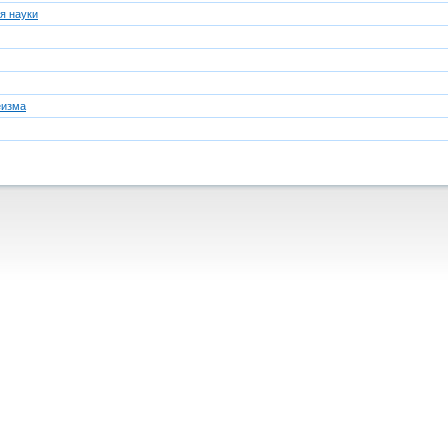
я науки
еизма